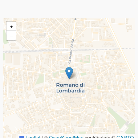
+
−
Leaflet
|
©
OpenStreetMap
contributors ©
CARTO