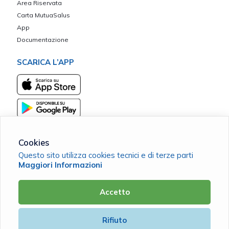
Area Riservata
Carta MutuaSalus
App
Documentazione
SCARICA L’APP
Cookies
Questo sito utilizza cookies tecnici e di terze parti
Vicina ETS - Ente iscritto nel Registro Unico Nazionale del Terzo
Maggiori Informazioni
Settore rep. n. 40863
C.F. 93055970169 |
Cookie Policy
|
Privacy Policy
Accetto
Powered by
Rifiuto